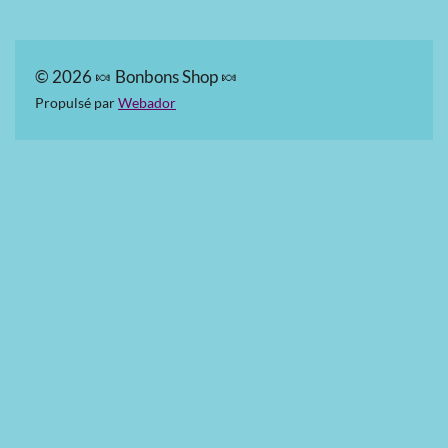
© 2026 🍬 Bonbons Shop 🍬
Propulsé par
Webador