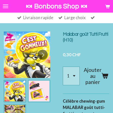
Passer
🍬 Bonbons Shop 🍬
au
Livraison rapide
Large choix
contenu
principal
Malabar goût Tutti Frutti
(H10)
0,30 CHF
Ajouter
au
panier
Célèbre chewing-gum
MALABAR goût tutti-