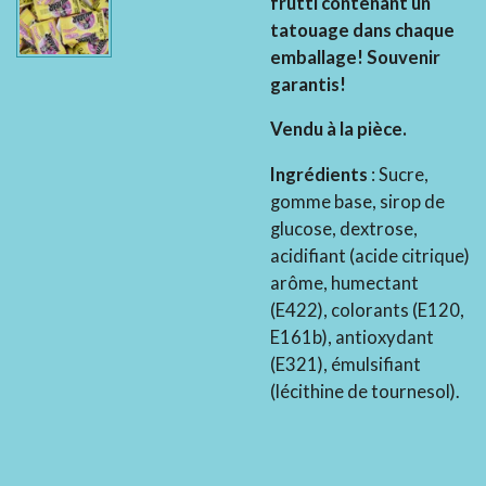
frutti contenant un
tatouage dans chaque
emballage! Souvenir
garantis!
Vendu à la pièce.
Ingrédients
: Sucre,
gomme base, sirop de
glucose, dextrose,
acidifiant (acide citrique)
arôme, humectant
(E422), colorants (E120,
E161b), antioxydant
(E321), émulsifiant
(lécithine de tournesol).