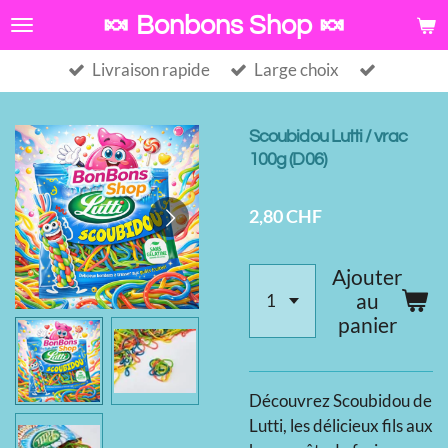
Passer
🍬 Bonbons Shop 🍬
au
Livraison rapide
Large choix
contenu
principal
Scoubidou Lutti / vrac
100g (D06)
2,80 CHF
Ajouter
au
panier
Découvrez Scoubidou de
Lutti, les délicieux fils aux