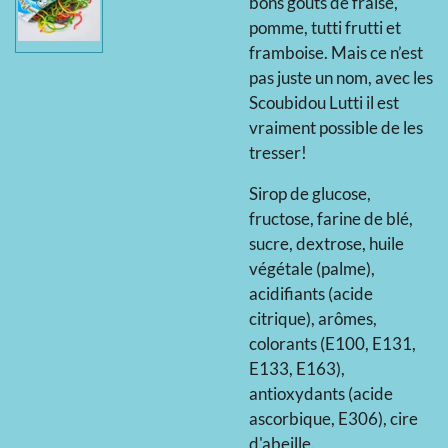
bons goûts de fraise,
pomme, tutti frutti et
framboise. Mais ce n’est
pas juste un nom, avec les
Scoubidou Lutti il est
vraiment possible de les
tresser!
Sirop de glucose,
fructose, farine de blé,
sucre, dextrose, huile
végétale (palme),
acidifiants (acide
citrique), arômes,
colorants (E100, E131,
E133, E163),
antioxydants (acide
ascorbique, E306), cire
d'abeille.