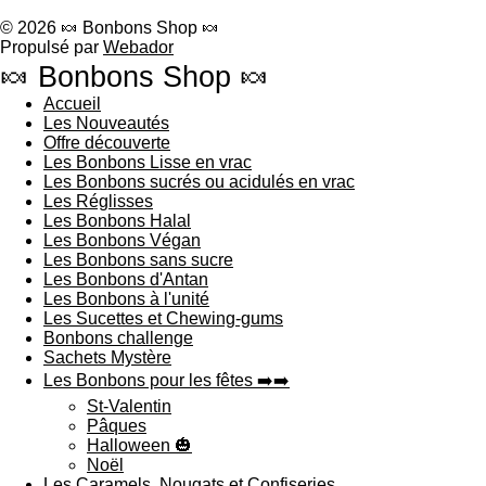
© 2026 🍬 Bonbons Shop 🍬
Propulsé par
Webador
🍬 Bonbons Shop 🍬
Accueil
Les Nouveautés
Offre découverte
Les Bonbons Lisse en vrac
Les Bonbons sucrés ou acidulés en vrac
Les Réglisses
Les Bonbons Halal
Les Bonbons Végan
Les Bonbons sans sucre
Les Bonbons d'Antan
Les Bonbons à l'unité
Les Sucettes et Chewing-gums
Bonbons challenge
Sachets Mystère
Les Bonbons pour les fêtes ➡️➡️
St-Valentin
Pâques
Halloween 🎃
Noël
Les Caramels, Nougats et Confiseries