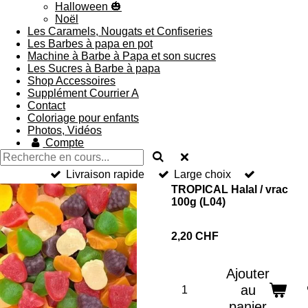
Halloween 🎃
Noël
Les Caramels, Nougats et Confiseries
Les Barbes à papa en pot
Machine à Barbe à Papa et son sucres
Les Sucres à Barbe à papa
Shop Accessoires
Supplément Courrier A
Contact
Coloriage pour enfants
Photos, Vidéos
Compte
Livraison rapide
Large choix
TROPICAL Halal / vrac
100g (L04)
2,20 CHF
Ajouter
au
panier