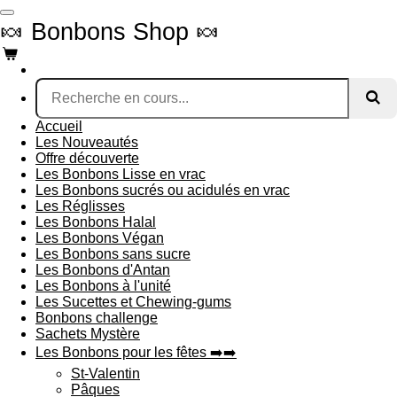
Passer
🍬 Bonbons Shop 🍬
au
contenu
principal
Accueil
Les Nouveautés
Offre découverte
Les Bonbons Lisse en vrac
Les Bonbons sucrés ou acidulés en vrac
Les Réglisses
Les Bonbons Halal
Les Bonbons Végan
Les Bonbons sans sucre
Les Bonbons d'Antan
Les Bonbons à l'unité
Les Sucettes et Chewing-gums
Bonbons challenge
Sachets Mystère
Les Bonbons pour les fêtes ➡️➡️
St-Valentin
Pâques