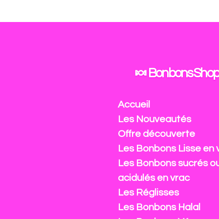
Passer
au
contenu
principal
🍬 Bonbons Shop
Accueil
Les Nouveautés
Offre découverte
Les Bonbons Lisse en 
Les Bonbons sucrés o
acidulés en vrac
Les Réglisses
Les Bonbons Halal