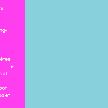
re
ng-
fêtes
s et
pot
pa et