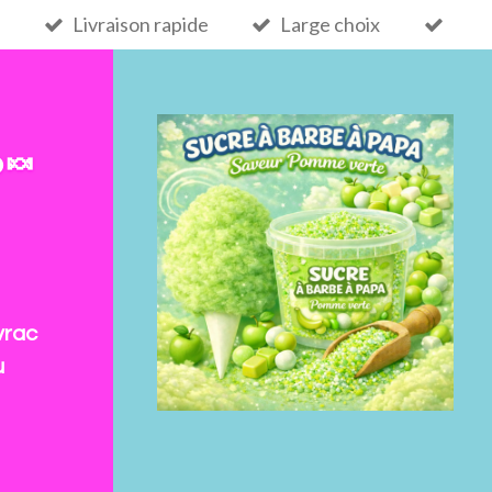
Livraison rapide
Large choix
 🍬
vrac
u