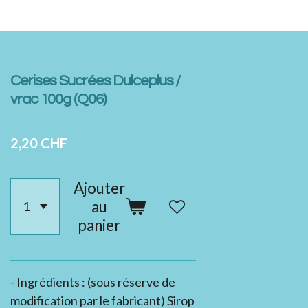
Cerises Sucrées Dulceplus /
vrac 100g (Q06)
2,20 CHF
Ajouter
au
panier
- Ingrédients :
(sous réserve de
modification par le fabricant) Sirop