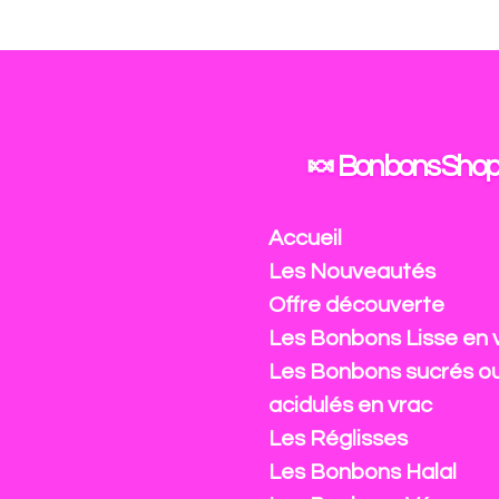
Passer
au
contenu
principal
🍬 Bonbons Shop
Accueil
Les Nouveautés
Offre découverte
Les Bonbons Lisse en 
Les Bonbons sucrés o
acidulés en vrac
Les Réglisses
Les Bonbons Halal