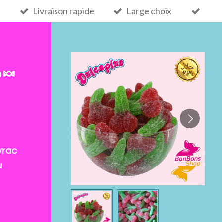
Livraison rapide
Large choix
 🍬
vrac
u