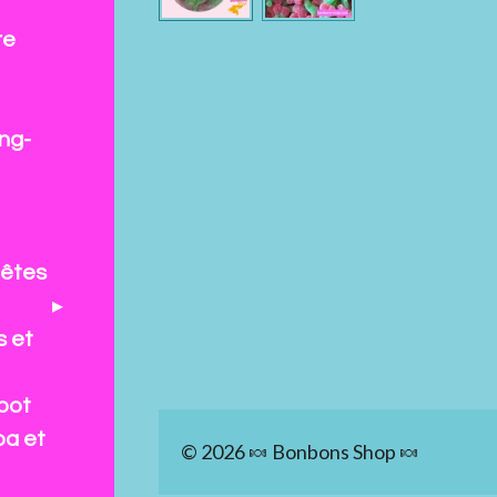
re
ng-
fêtes
s et
pot
pa et
© 2026 🍬 Bonbons Shop 🍬