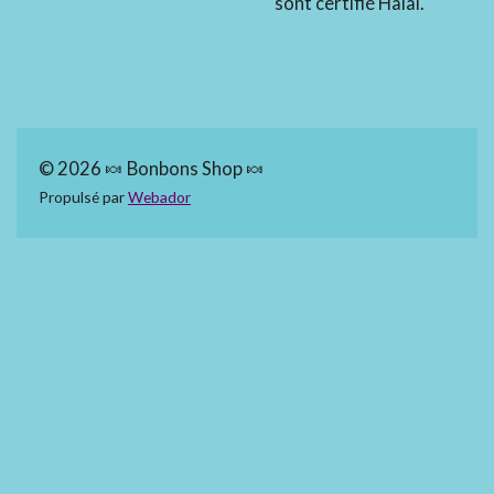
sont certifié Halal.
© 2026 🍬 Bonbons Shop 🍬
Propulsé par
Webador