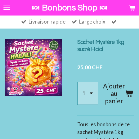
Passer
🍬 Bonbons Shop 🍬
au
Livraison rapide
Large choix
contenu
principal
Sachet Mystère 1kg
sucré Halal
25,00 CHF
Ajouter
au
panier
Tous les bonbons de ce
sachet Mystère 1kg