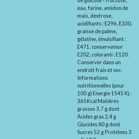
de glucose - fructose,
eau, farine, amidon de
mais, dextrose,
acidifiants : E296, E330,
graisse de palme,
gélatine, émulsifiant :
E471, conservateur
E202, coloranti : E120.
Conserver dans un
endroit frais et sec.
Informations
nutritionnelles (pour
100 g) Energie 1545 Kj -
365Kcal Matières
grasses 3,7 g dont
Acides gras 2,4 g
Glucides 80 g dont
Sucres 52 g Protéines 3