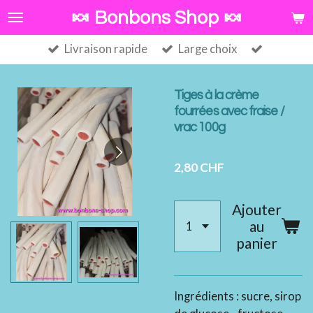
Passer
🍬 Bonbons Shop 🍬
au
Livraison rapide
Large choix
contenu
principal
Tiges à la crème
fourrées avec fraise /
vrac 100g
2,80 CHF
Ajouter
au
panier
Ingrédients
: sucre, sirop