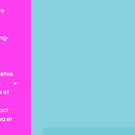
re
ng-
fêtes
s et
pot
pa et