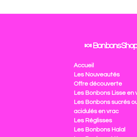
Passer
au
contenu
principal
🍬 Bonbons Shop
Accueil
Les Nouveautés
Offre découverte
Les Bonbons Lisse en 
Les Bonbons sucrés o
acidulés en vrac
Les Réglisses
Les Bonbons Halal