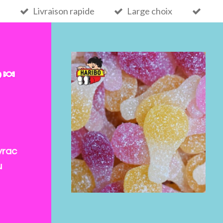
Livraison rapide
Large choix
 🍬
vrac
u