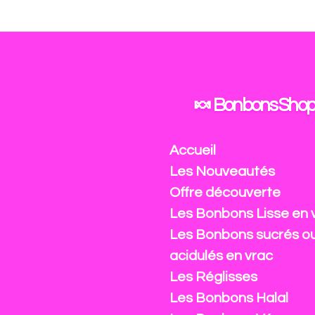
Passer
au
contenu
principal
🍬 Bonbons Shop
Accueil
Les Nouveautés
Offre découverte
Les Bonbons Lisse en 
Les Bonbons sucrés o
acidulés en vrac
Les Réglisses
Les Bonbons Halal