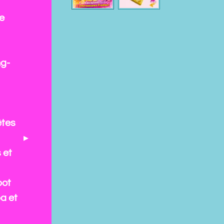
e
ng-
êtes
 et
pot
a et