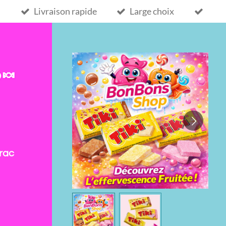
Livraison rapide
Large choix
 🍬
rac