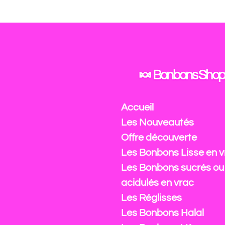
Passer
au
contenu
principal
🍬 Bonbons Shop
Accueil
Les Nouveautés
Offre découverte
Les Bonbons Lisse en v
Les Bonbons sucrés ou
acidulés en vrac
Les Réglisses
Les Bonbons Halal