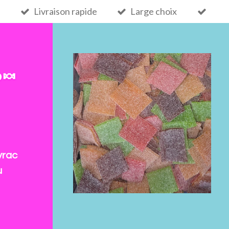
Livraison rapide
Large choix
 🍬
vrac
u