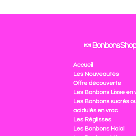
Passer
au
contenu
principal
🍬 Bonbons Shop
Accueil
Les Nouveautés
Offre découverte
Les Bonbons Lisse en 
Les Bonbons sucrés o
acidulés en vrac
Les Réglisses
Les Bonbons Halal