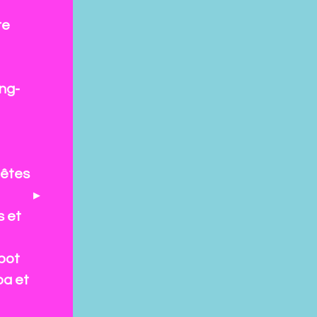
re
ng-
fêtes
s et
pot
pa et