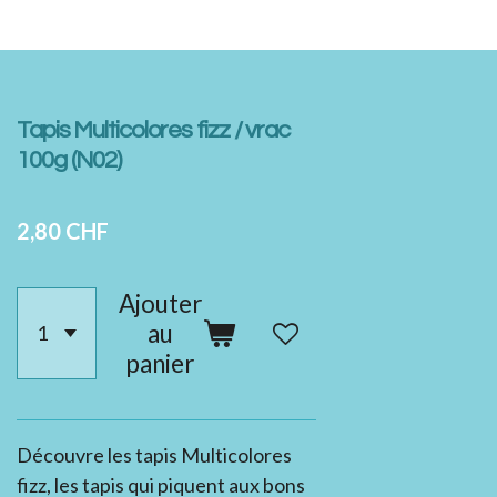
Tapis Multicolores fizz / vrac
100g (N02)
2,80 CHF
Ajouter
au
panier
Découvre les tapis Multicolores
fizz, les tapis qui piquent aux bons