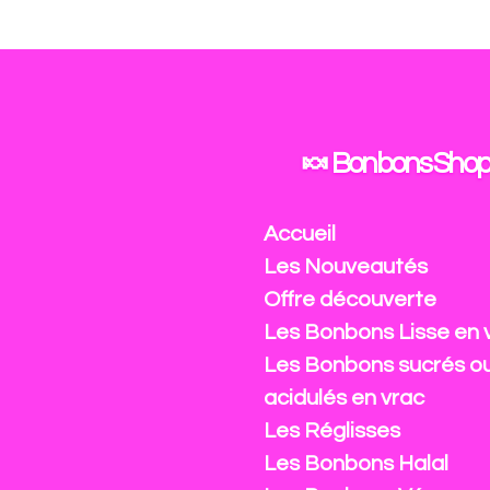
Passer
au
contenu
principal
🍬 Bonbons Shop
Accueil
Les Nouveautés
Offre découverte
Les Bonbons Lisse en 
Les Bonbons sucrés o
acidulés en vrac
Les Réglisses
Les Bonbons Halal