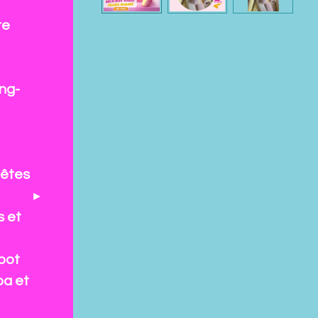
re
ng-
fêtes
s et
pot
pa et