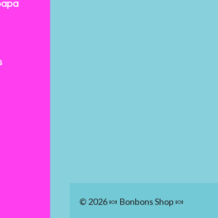
papa
s
© 2026 🍬 Bonbons Shop 🍬