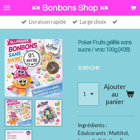
Passer
🍬 Bonbons Shop 🍬
au
Livraison rapide
Large choix
contenu
principal
Poker Fruits gélifié sans
sucre / vrac 100g (X08)
3,00 CHF
Ajouter
au
panier
Ingrédients :
Édulcorants : Maltitol,