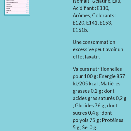
Isomalt, Gélatine, Eau,
Acidifiant : E330,
Arômes, Colorants :
E120, E141, E153,
E161b.
Une consommation
excessive peut avoir un
effet laxatif.
Valeurs nutritionnelles
pour 100 g : Énergie 857
kJ/205 kcal ; Matières
grasses 0,2 g ; dont
acides gras saturés 0,2 g
; Glucides 76 g ; dont
sucres 0,4 g ; dont
polyols 75 g ; Protéines
5 g ; Sel 0 g.