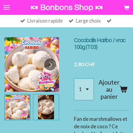
Passer
🍬 Bonbons Shop 🍬
au
Livraison rapide
Large choix
contenu
principal
Cocoballs Haribo / vrac
100g (T03)
2,80 CHF
Ajouter
au
panier
Fan de marshmallows et
de noix de coco ? Ce