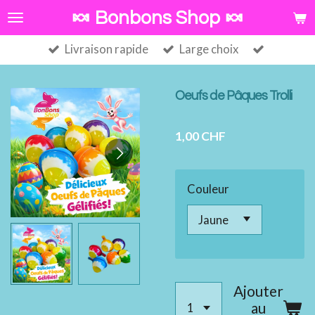
Passer
🍬 Bonbons Shop 🍬
au
Livraison rapide
Large choix
contenu
principal
Oeufs de Pâques Trolli
1,00 CHF
Couleur
Ajouter
au