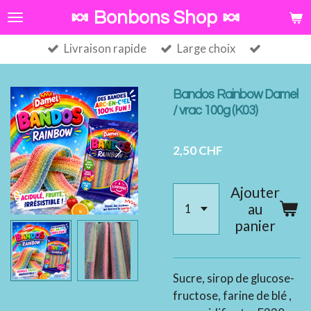
Passer
🍬 Bonbons Shop 🍬
au
Livraison rapide
Large choix
contenu
principal
Bandos Rainbow Damel
/ vrac 100g (K03)
2,50 CHF
Ajouter
au
panier
Sucre, sirop de glucose-
fructose, farine de blé ,