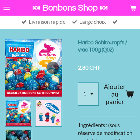
Passer
🍬 Bonbons Shop 🍬
au
Livraison rapide
Large choix
contenu
principal
Haribo Schtroumpfs /
vrac 100g (Q02)
2,80 CHF
Ajouter
au
panier
Ingrédients : (sous
réserve de modification