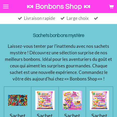
Passer
🍬 Bonbons Shop 🍬
au
Livraison rapide
Large choix
contenu
principal
Sachets bonbons mystère
Laissez-vous tenter par l'inattendu avec nos sachets
mystère ! Découvrez une sélection surprise de nos
meilleurs bonbons. Idéal pour les aventuriers du goût et
ceux qui aiment les surprises gourmandes. Chaque
sachet est une nouvelle expérience. Commandez le
vôtre dès aujourd'hui chez 🍬 Bonbons Shop 🍬 !
Sachet
Sachet
Sachet
Sachet