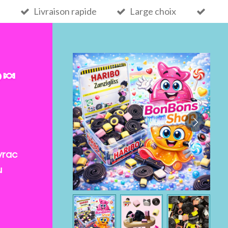
Livraison rapide
Large choix
 🍬
vrac
u