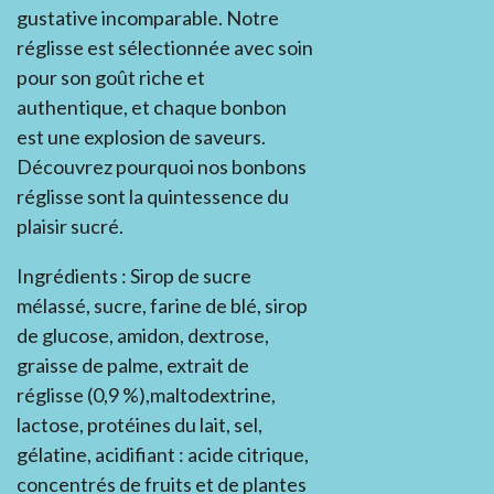
gustative incomparable. Notre
réglisse est sélectionnée avec soin
pour son goût riche et
authentique, et chaque bonbon
est une explosion de saveurs.
Découvrez pourquoi nos bonbons
réglisse sont la quintessence du
plaisir sucré.
Ingrédients : Sirop de sucre
mélassé, sucre, farine de blé, sirop
de glucose, amidon, dextrose,
graisse de palme, extrait de
réglisse (0,9 %),maltodextrine,
lactose, protéines du lait, sel,
gélatine, acidifiant : acide citrique,
concentrés de fruits et de plantes