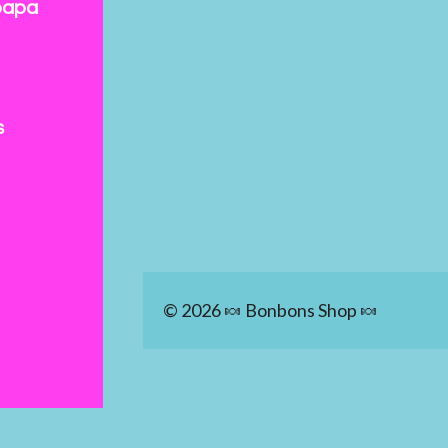
papa
s
© 2026 🍬 Bonbons Shop 🍬