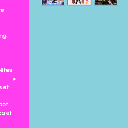
re
ng-
fêtes
s et
pot
pa et