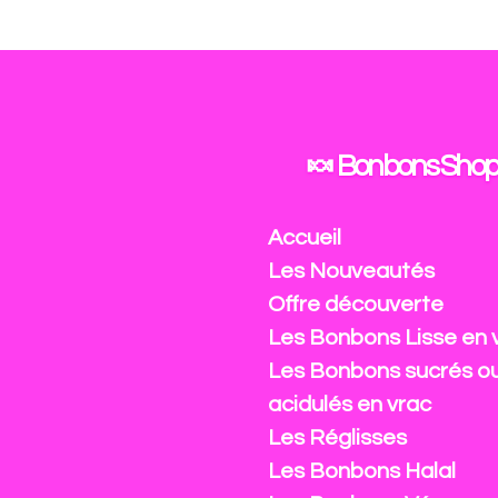
Passer
au
contenu
principal
🍬 Bonbons Shop
Accueil
Les Nouveautés
Offre découverte
Les Bonbons Lisse en 
Les Bonbons sucrés o
acidulés en vrac
Les Réglisses
Les Bonbons Halal