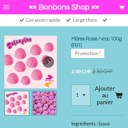
Passer
🍬 Bonbons Shop 🍬
au
Livraison rapide
Large choix
contenu
principal
Mûres Rose / vrac 100g
(F01)
Promotion !
2,00 CHF
2,50 CHF
Ajouter
au
panier
Ingrédients : (sous