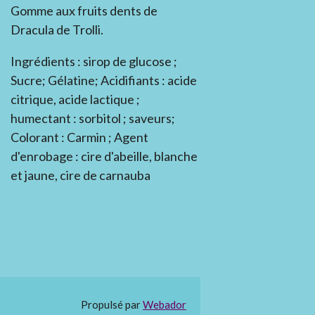
Gomme aux fruits dents de
Dracula de Trolli.
Ingrédients : sirop de glucose ;
Sucre; Gélatine; Acidifiants : acide
citrique, acide lactique ;
humectant : sorbitol ; saveurs;
Colorant : Carmin ; Agent
d'enrobage : cire d'abeille, blanche
et jaune, cire de carnauba
Propulsé par
Webador