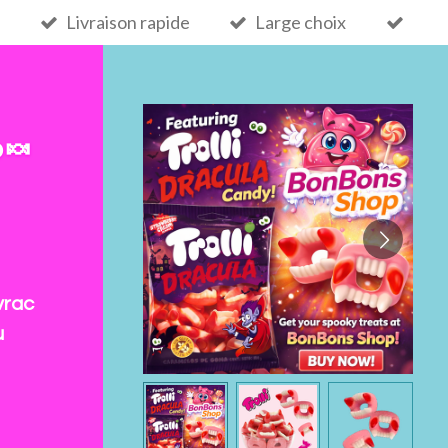
Livraison rapide
Large choix
 🍬
vrac
u