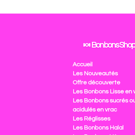
Passer
au
contenu
principal
🍬 Bonbons Shop
Accueil
Les Nouveautés
Offre découverte
Les Bonbons Lisse en 
Les Bonbons sucrés o
acidulés en vrac
Les Réglisses
Les Bonbons Halal