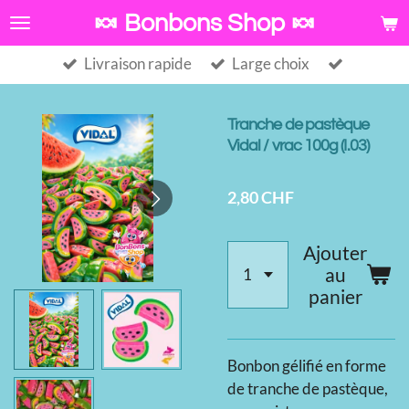
Passer
🍬 Bonbons Shop 🍬
au
Livraison rapide
Large choix
contenu
principal
Tranche de pastèque
Vidal / vrac 100g (I.03)
2,80 CHF
Ajouter
au
panier
Bonbon gélifié en forme
de tranche de pastèque,