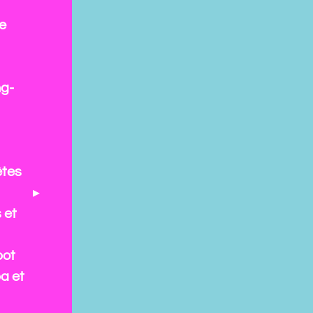
e
ng-
êtes
 et
pot
a et