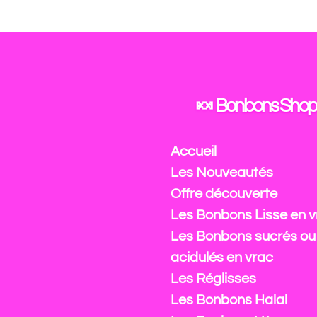
Passer
au
contenu
principal
🍬 Bonbons Shop
Accueil
Les Nouveautés
Offre découverte
Les Bonbons Lisse en v
Les Bonbons sucrés ou
acidulés en vrac
Les Réglisses
Les Bonbons Halal