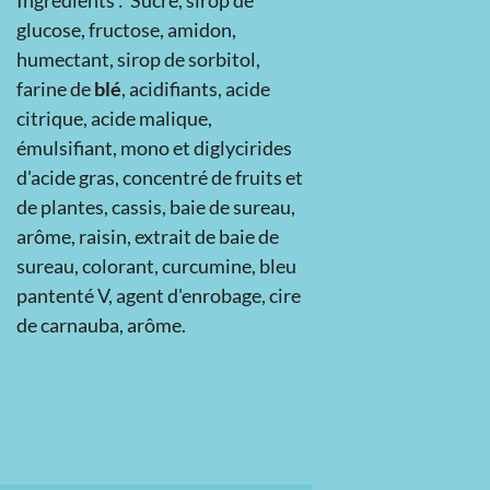
Ingrédients :
Sucre, sirop de
glucose, fructose, amidon,
humectant, sirop de sorbitol,
farine de
blé
, acidifiants, acide
citrique, acide malique,
émulsifiant, mono et diglycirides
d'acide gras, concentré de fruits et
de plantes, cassis, baie de sureau,
arôme, raisin, extrait de baie de
sureau, colorant, curcumine, bleu
pantenté V, agent d'enrobage, cire
de carnauba, arôme.