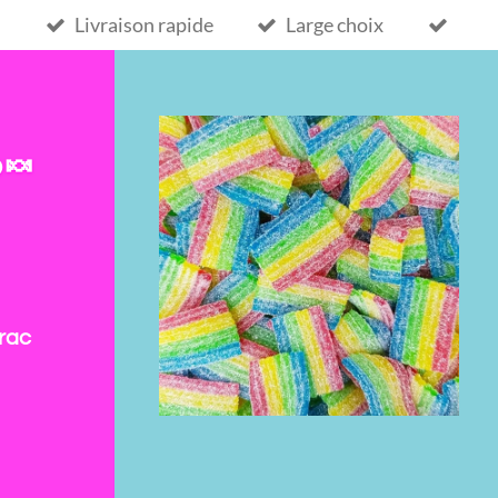
Livraison rapide
Large choix
 🍬
rac