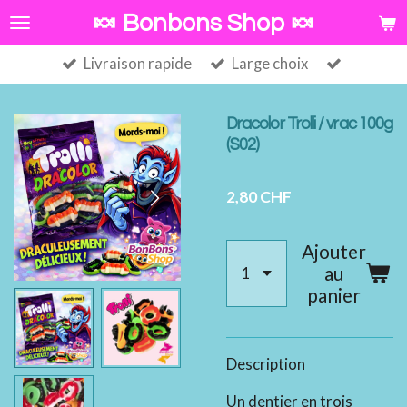
Passer
🍬 Bonbons Shop 🍬
au
Livraison rapide
Large choix
contenu
principal
Dracolor Trolli / vrac 100g
(S02)
2,80 CHF
Ajouter
au
panier
Description
Un dentier en trois