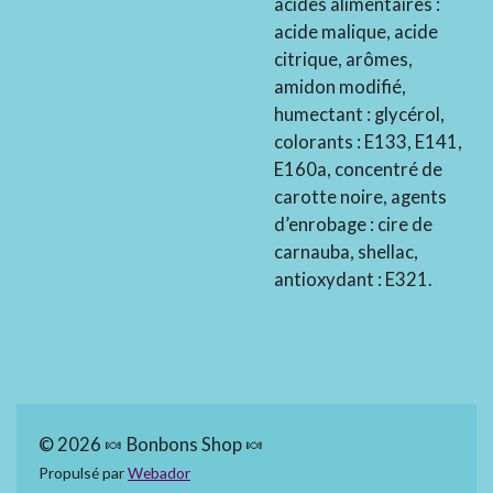
acides alimentaires :
acide malique, acide
citrique, arômes,
amidon modifié,
humectant : glycérol,
colorants : E133, E141,
E160a, concentré de
carotte noire, agents
d’enrobage : cire de
carnauba, shellac,
antioxydant : E321.
© 2026 🍬 Bonbons Shop 🍬
Propulsé par
Webador