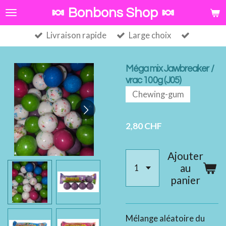
Passer
🍬 Bonbons Shop 🍬
au
Livraison rapide
Large choix
contenu
principal
Méga mix Jawbreaker /
vrac 100g (J05)
Chewing-gum
2,80 CHF
Ajouter
au
panier
Mélange aléatoire du