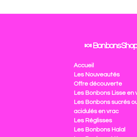
Passer
au
contenu
principal
🍬 Bonbons Shop
Accueil
Les Nouveautés
Offre découverte
Les Bonbons Lisse en 
Les Bonbons sucrés o
acidulés en vrac
Les Réglisses
Les Bonbons Halal