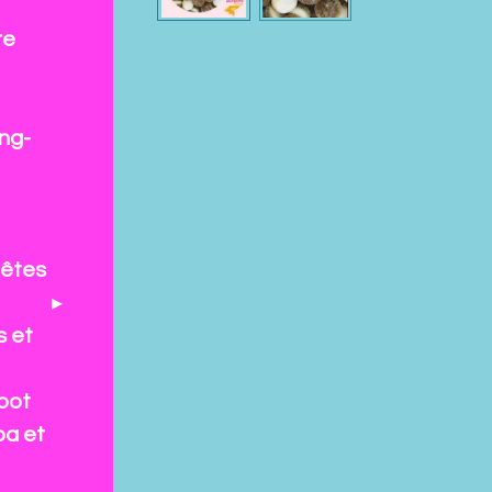
re
ng-
fêtes
s et
pot
pa et