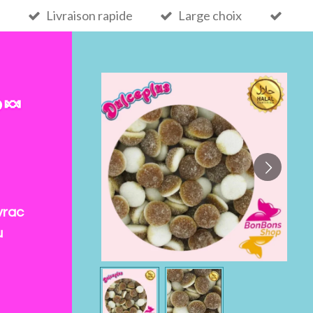
Livraison rapide
Large choix
 🍬
vrac
u