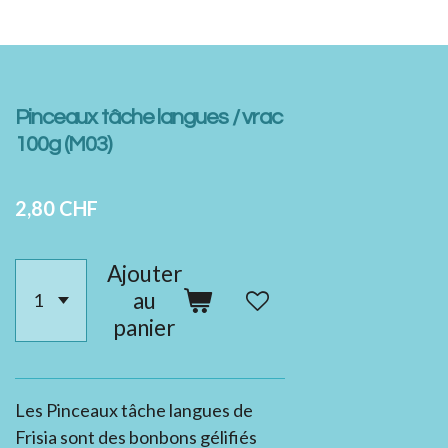
Pinceaux tâche langues / vrac
100g (M03)
2,80 CHF
Ajouter
au
panier
Les Pinceaux tâche langues de
Frisia sont des bonbons gélifiés