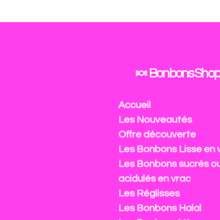
Passer
au
contenu
principal
🍬 Bonbons Shop
Accueil
Les Nouveautés
Offre découverte
Les Bonbons Lisse en 
Les Bonbons sucrés o
acidulés en vrac
Les Réglisses
Les Bonbons Halal