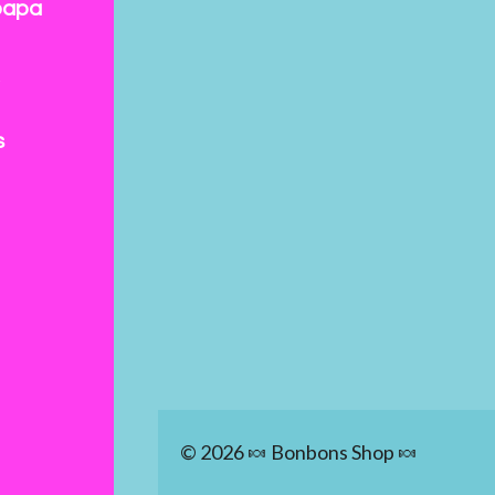
papa
s
© 2026 🍬 Bonbons Shop 🍬