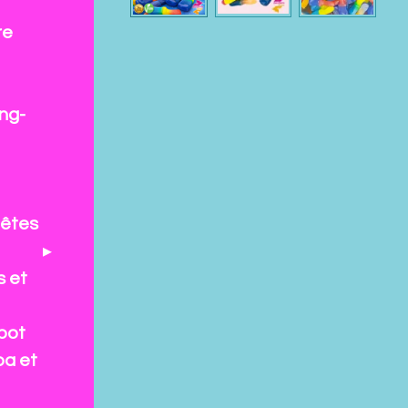
re
ng-
fêtes
s et
pot
pa et