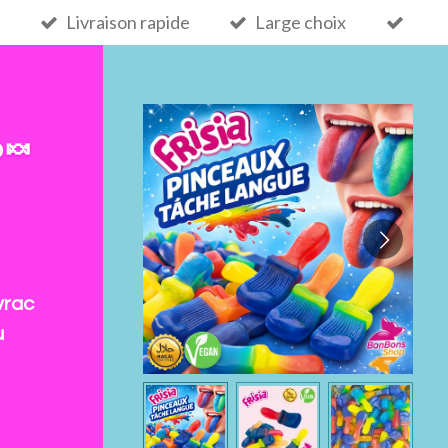
Livraison rapide
Large choix
 🍬
vrac
u