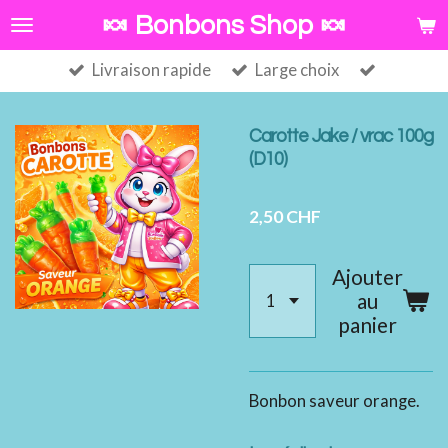
Passer
🍬 Bonbons Shop 🍬
au
Livraison rapide
Large choix
contenu
principal
Carotte Jake / vrac 100g
(D10)
2,50 CHF
Ajouter
au
panier
Bonbon saveur orange.