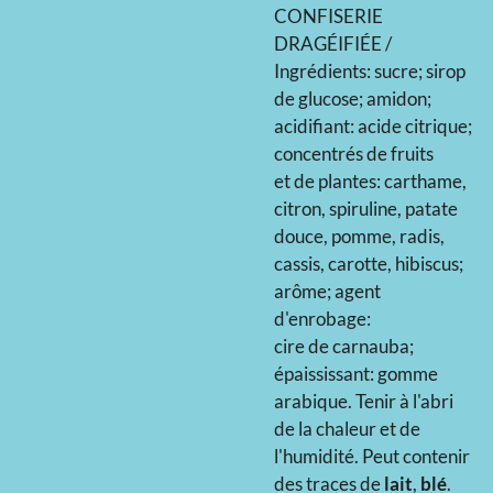
CONFISERIE
DRAGÉIFIÉE /
Ingrédients: sucre; sirop
de glucose; amidon;
acidifiant: acide citrique;
concentrés de fruits
et de plantes: carthame,
citron, spiruline, patate
douce, pomme, radis,
cassis, carotte, hibiscus;
arôme; agent
d'enrobage:
cire de carnauba;
épaississant: gomme
arabique. Tenir à l'abri
de la chaleur et de
l'humidité. Peut contenir
des traces de
lait
,
blé
.