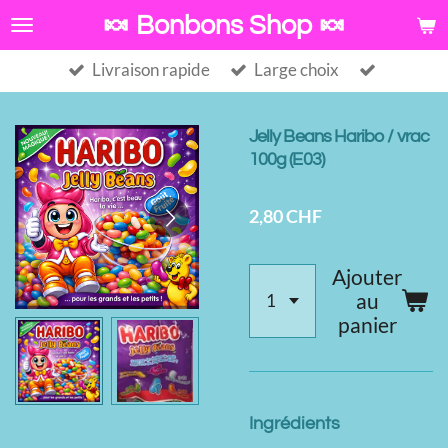
Passer
🍬 Bonbons Shop 🍬
au
Livraison rapide
Large choix
contenu
principal
Jelly Beans Haribo / vrac
100g (E03)
2,80 CHF
Ajouter
au
panier
Ingrédients