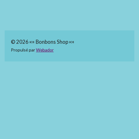
© 2026 🍬 Bonbons Shop 🍬
Propulsé par
Webador