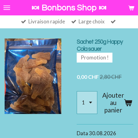
Passer
🍬 Bonbons Shop 🍬
au
Livraison rapide
Large choix
contenu
principal
Sachet 250g Happy
Cola sauer
Promotion !
0,00 CHF
2,80 CHF
Ajouter
au
panier
Data 30.08.2026