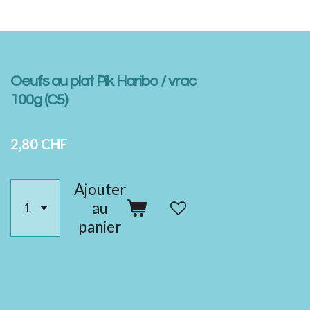
Oeufs au plat Pik Haribo / vrac
100g (C5)
2,80 CHF
Ajouter
au
panier